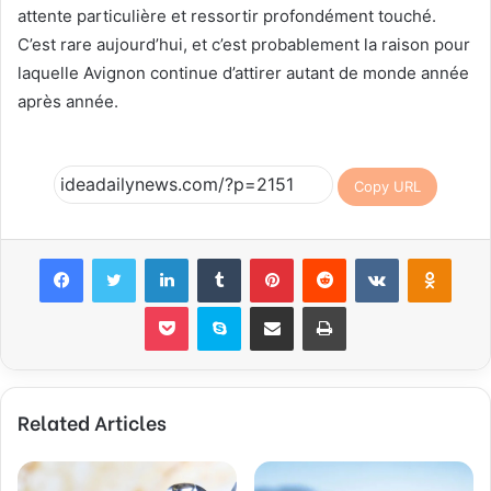
attente particulière et ressortir profondément touché.
C’est rare aujourd’hui, et c’est probablement la raison pour
laquelle Avignon continue d’attirer autant de monde année
après année.
Copy URL
Facebook
Twitter
LinkedIn
Tumblr
Pinterest
Reddit
VKontakte
Odnok
Pocket
Skype
Share via Email
Print
Related Articles