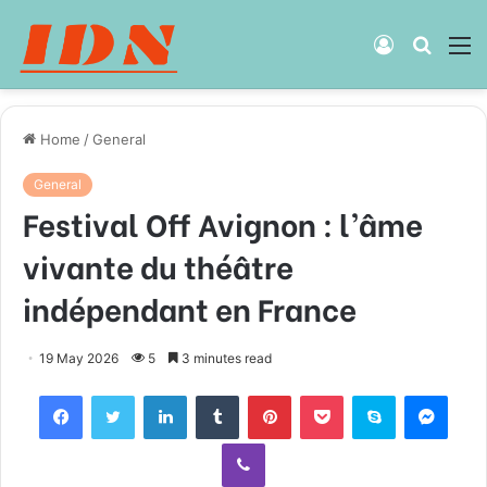
Log
Searc
M
In
for
Home
/
General
General
Festival Off Avignon : l’âme
vivante du théâtre
indépendant en France
19 May 2026
5
3 minutes read
Facebook
Twitter
LinkedIn
Tumblr
Pinterest
Pocket
Skype
Mess
Viber